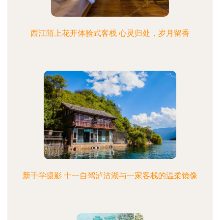
西江陌上花开体验式客栈 心灵归处，岁月留香
新手学摄影 十一自驾泸沽湖与一家客栈的温柔镜像