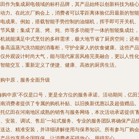
亿田作为集成厨电领域的标杆品牌，其产品始终以创新科技为核
驱动力。在此次厂购会上，消费者可以零距离体验亿田最新的智
厨电成果。例如，搭载智能手势控制的油烟机，挥手即可开关机
调节风量；集成了蒸、烤、炖、炸等多功能于一体的智能集成灶
一机就能满足中式烹饪的多样需求，极大地节省了厨房空间；还
具备高温蒸汽洗功能的消毒柜，守护全家人的饮食健康。这些产
不仅外观设计时尚大气，能与现代家居风格完美融合，更以人性
的智能交互，重新定义了便捷、健康、高效的厨房生活。
嗨购中原，服务全面升级
“嗨购中原”不仅是口号，更是全方位的服务承诺。活动期间，亿田
河南消费者提供了专属的购机补贴、以旧换新优惠以及超值赠品
依托亿田在河南地区成熟的销售与服务网络，本次活动承诺提供“
送、安装、调试、售后”一站式服务。专业的服务团队将确保产品
速送达、精准安装，并详细讲解使用与保养知识。所有参与厂购
的产品均享受全国联保，让消费者买得放心、用得安心。