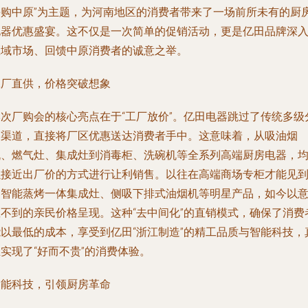
嗨购中原”为主题，为河南地区的消费者带来了一场前所未有的厨
电器优惠盛宴。这不仅是一次简单的促销活动，更是亿田品牌深
区域市场、回馈中原消费者的诚意之举。
工厂直供，价格突破想象
本次厂购会的核心亮点在于“工厂放价”。亿田电器跳过了传统多级
销渠道，直接将厂区优惠送达消费者手中。这意味着，从吸油烟
机、燃气灶、集成灶到消毒柜、洗碗机等全系列高端厨房电器，
以接近出厂价的方式进行让利销售。以往在高端商场专柜才能见
的智能蒸烤一体集成灶、侧吸下排式油烟机等明星产品，如今以
想不到的亲民价格呈现。这种“去中间化”的直销模式，确保了消费
能以最低的成本，享受到亿田“浙江制造”的精工品质与智能科技，
实现了“好而不贵”的消费体验。
智能科技，引领厨房革命