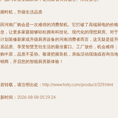
把握时机，升级生活品质
亿田河南厂购会是一次难得的消费契机。它打破了高端厨电的价
壁垒，让更多家庭能够轻松拥有科技化、现代化的理想厨房。对
正计划装修新家或升级厨房设备的河南消费者而言，这无疑是提
家居品质、享受智慧烹饪生活的最佳窗口。工厂放价，机会难得
嗨购中原，品质不妥协。敬请把握良机，亲临活动现场或咨询当
经销商，开启您的智能厨房新体验！
若转载，请注明出处：http://www.hstrj.com/product/329.html
新时间：2026-08-08 05:29:24