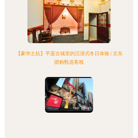
【豪华土炕】平遥古城里的沉浸式冬日体验 | 京东
团购甄选客栈