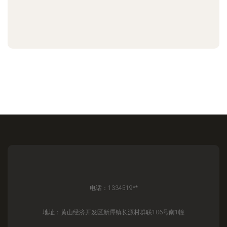
电话：1334519**
地址：黄山经济开发区新潭镇长源村群联106号南1幢