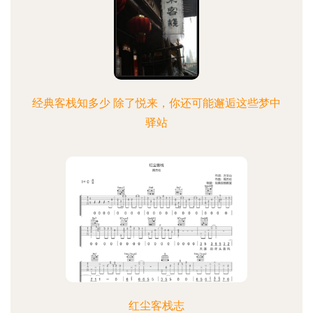
经典客栈知多少 除了悦来，你还可能邂逅这些梦中
驿站
红尘客栈志