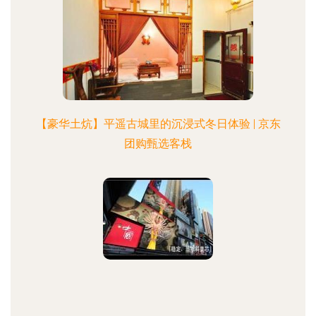
【豪华土炕】平遥古城里的沉浸式冬日体验 | 京东
团购甄选客栈