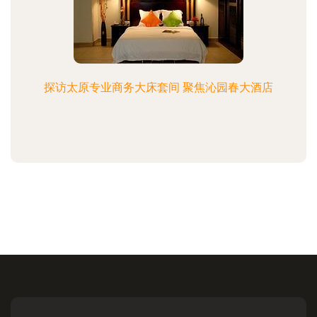
探访太原专业商务大床套间 聚焦沁园春大酒店