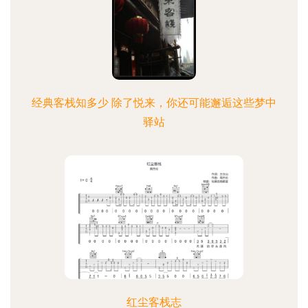
经典客栈知多少 除了悦来，你还可能邂逅这些梦中
驿站
红尘客栈志