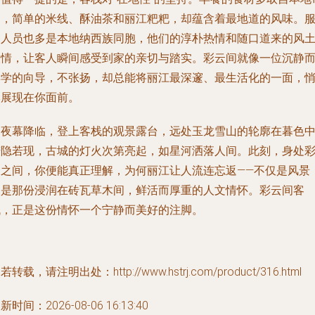
场，简单的米线、酥油茶和丽江粑粑，却蕴含着最地道的风味。
务人员也多是本地纳西族同胞，他们的淳朴热情和随口道来的风
人情，让客人瞬间感受到家的亲切与踏实。彩云间就像一位沉静
博学的向导，不张扬，却总能将丽江最深邃、最生活化的一面，
然展现在你面前。
当夜幕降临，登上客栈的观景露台，远处玉龙雪山的轮廓在暮色
若隐若现，古城的灯火次第亮起，如星河洒落人间。此刻，身处
云之间，你便能真正理解，为何丽江让人流连忘返——不仅是风景
更是那份浸润在砖瓦草木间，鲜活而厚重的人文情怀。彩云间客
栈，正是这份情怀一个宁静而美好的注脚。
若转载，请注明出处：http://www.hstrj.com/product/316.html
新时间：2026-08-06 16:13:40