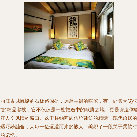
在丽江古城蜿蜒的石板路深处，远离主街的喧嚣，有一处名为“彩
间”的精品客栈，它不仅仅是一处旅途中的歇脚之地，更是深度体
丽江人文风情的窗口。这里将纳西族传统建筑的精髓与现代旅居
舒适巧妙融合，为每一位远道而来的旅人，编织了一段关于柔软
光的记忆。