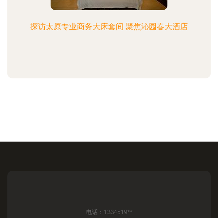
探访太原专业商务大床套间 聚焦沁园春大酒店
电话：1334519**