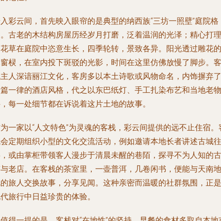
步入彩云间，首先映入眼帘的是典型的纳西族“三坊一照壁”庭院格
局。古老的木结构房屋历经岁月打磨，泛着温润的光泽；精心打
的花草在庭院中恣意生长，四季轮转，景致各异。阳光透过雕花
木窗棂，在室内投下斑驳的光影，时间在这里仿佛放慢了脚步。
栈主人深谙丽江文化，客房多以本土诗歌或风物命名，内饰摒弃
千篇一律的酒店风格，代之以东巴纸灯、手工扎染布艺和当地老
件，每一处细节都在诉说着这片土地的故事。
作为一家以“人文特色”为灵魂的客栈，彩云间提供的远不止住宿。
栈会定期组织小型的文化交流活动，例如邀请本地长者讲述古城
事，或由掌柜带领客人漫步于清晨未醒的巷陌，探寻不为人知的
迹与老店。在客栈的茶室里，一壶普洱，几卷闲书，便能与天南
北的旅人交换故事，分享见闻。这种亲密而温暖的社群氛围，正
现代旅行中日益珍贵的体验。
更值得一提的是，客栈对“在地性”的坚持。早餐的食材多取自本地